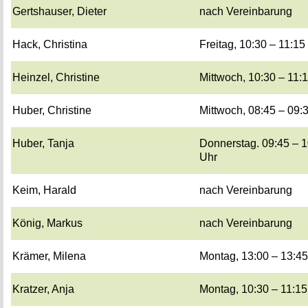
Gerts­hau­ser, Die­ter
nach Ver­ein­ba­rung
Hack, Chris­ti­na
Frei­tag, 10:30 – 11:15
Hein­zel, Chris­ti­ne
Mitt­woch, 10:30 – 11:
Huber, Chris­ti­ne
Mitt­woch, 08:45 – 09:
Huber, Tanja
Don­ners­tag. 09:45 – 
Uhr
Keim, Ha­rald
nach Ver­ein­ba­rung
König, Mar­kus
nach Ver­ein­ba­rung
Krä­mer, Mi­le­na
Mon­tag, 13:00 – 13:4
Krat­zer, Anja
Mon­tag, 10:30 – 11:1