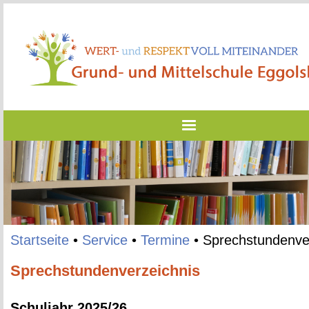
Start­sei­te
•
Ser­vice
•
Ter­mi­ne
•
Sprech­stun­den­ver
Sprechstundenverzeichnis
Schul­jahr 2025/26