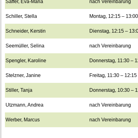
Saf­fer, Eva-Ma­ria
nach Ver­ein­ba­rung
Schil­ler, Stel­la
Mon­tag, 12:15 – 13:0
Schnei­der, Kers­tin
Diens­tag, 12:15 – 13:
See­mül­ler, Se­li­na
nach Ver­ein­ba­rung
Speng­ler, Ka­ro­li­ne
Don­ners­tag, 11:30 – 
Stelz­ner, Ja­ni­ne
Frei­tag, 11:30 – 12:15
Stil­ler, Tanja
Don­ners­tag, 10:30 – 
Utz­mann, An­drea
nach Ver­ein­ba­rung
Wer­ber, Mar­cus
nach Ver­ein­ba­rung