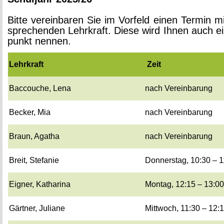
Bitte ver­ein­ba­ren Sie im Vor­feld einen Ter­min m
spre­chen­den Lehr­kraft. Diese wird Ihnen auch ei
punkt nen­nen.
Lehr­kraft
Zeit
Bac­cou­che, Lena
nach Ver­ein­ba­rung
Be­cker, Mia
nach Ver­ein­ba­rung
Braun, Aga­tha
nach Ver­ein­ba­rung
Breit, Ste­fa­nie
Don­ners­tag, 10:30 – 
Eig­ner, Ka­tha­ri­na
Mon­tag, 12:15 – 13:0
Gärt­ner, Ju­lia­ne
Mitt­woch, 11:30 – 12: