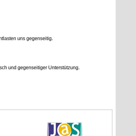
t­las­ten uns ge­gen­sei­tig.
ch und ge­gen­sei­ti­ger Un­ter­stüt­zung.