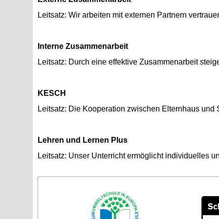
Leit­satz: Wir ar­bei­ten mit ex­ter­nen Part­nern ver­tra
In­ter­ne Zu­sam­men­ar­beit
Leit­satz: Durch eine ef­fek­ti­ve Zu­sam­men­ar­beit stei­g
KESCH
Leit­satz: Die Ko­ope­ra­ti­on zwi­schen El­tern­haus und 
Leh­ren und Ler­nen Plus
Leit­satz: Unser Un­ter­richt er­mög­licht in­di­vi­du­el­les 