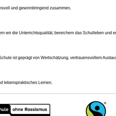
u­ens­voll und ge­winn­brin­gend zu­sam­men.
ern wir die Un­ter­richts­qua­li­tät, be­rei­chern das Schul­le­ben und en
Schu­le ist ge­prägt von Wert­schät­zung, ver­trau­ens­vol­lem Aus­taus
und le­bens­prak­ti­sches Ler­nen.