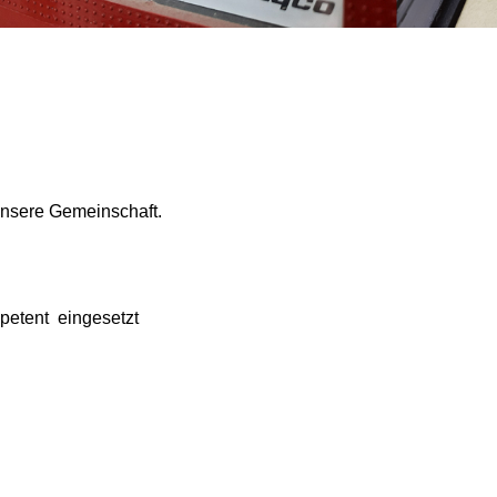
un­se­re Ge­mein­schaft.
­pe­tent ein­ge­setzt