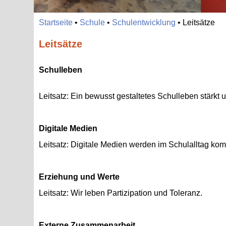
Start­sei­te
•
Schu­le
•
Schul­ent­wick­lung
•
Leit­sät­ze
Leitsätze
Schul­le­ben
Leit­satz: Ein be­wusst ge­stal­te­tes Schul­le­ben stärkt 
Di­gi­ta­le Me­di­en
Leit­satz: Di­gi­ta­le Me­di­en wer­den im Schul­all­tag kom
Er­zie­hung und Werte
Leit­satz: Wir leben Par­ti­zi­pa­ti­on und To­le­ranz.
Ex­ter­ne Zu­sam­men­ar­beit